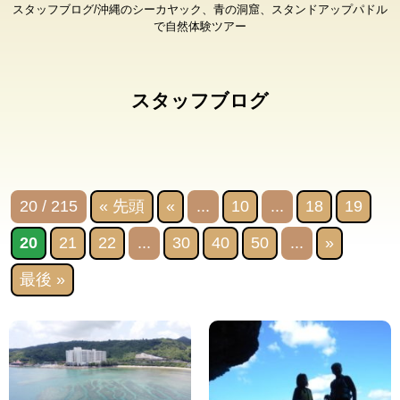
スタッフブログ/沖縄のシーカヤック、青の洞窟、スタンドアップパドル
で自然体験ツアー
スタッフブログ
20 / 215
« 先頭
«
...
10
...
18
19
20
21
22
...
30
40
50
...
»
最後 »