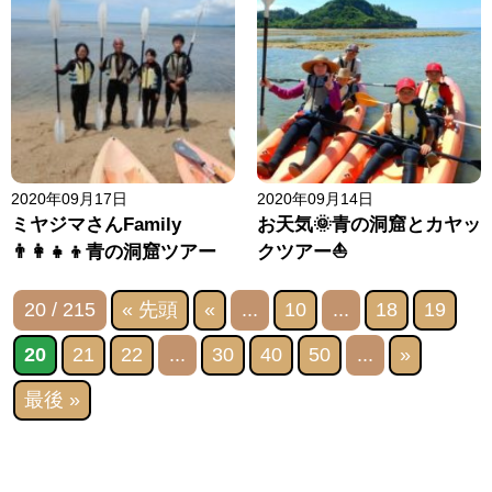
2020年09月17日
2020年09月14日
ミヤジマさんFamily
お天気🌞青の洞窟とカヤッ
👨‍👩‍👧‍👦青の洞窟ツアー
クツアー⛵
20 / 215
« 先頭
«
...
10
...
18
19
20
21
22
...
30
40
50
...
»
最後 »