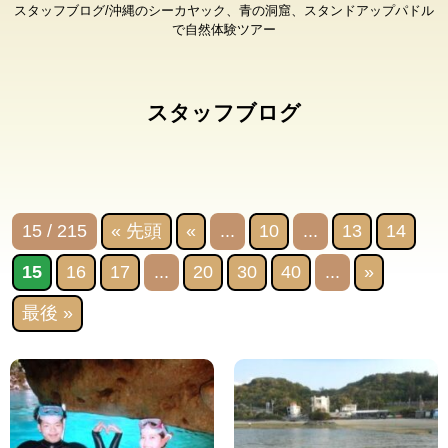
スタッフブログ/沖縄のシーカヤック、青の洞窟、スタンドアップパドル
で自然体験ツアー
スタッフブログ
15 / 215
« 先頭
«
...
10
...
13
14
15
16
17
...
20
30
40
...
»
最後 »