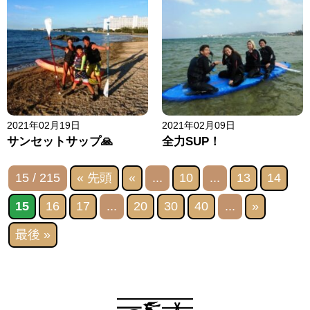
2021年02月19日
2021年02月09日
サンセットサップ🙏
全力SUP！
15 / 215
« 先頭
«
...
10
...
13
14
15
16
17
...
20
30
40
...
»
最後 »