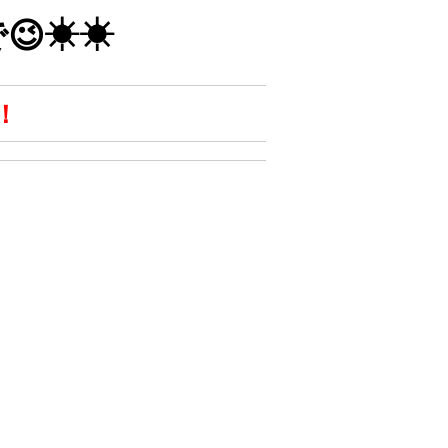
😉☀☀
！