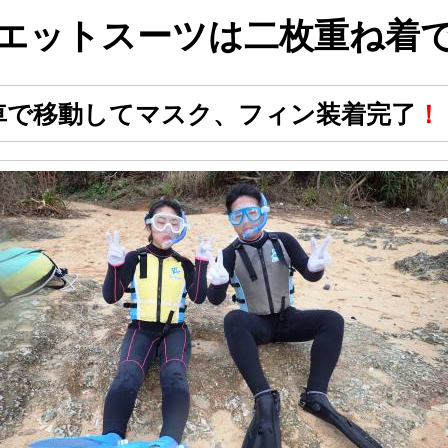
トスーツは二枚重ね着で
車で移動してマスク、フィン装着完了
！