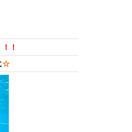
！！！
に
☆