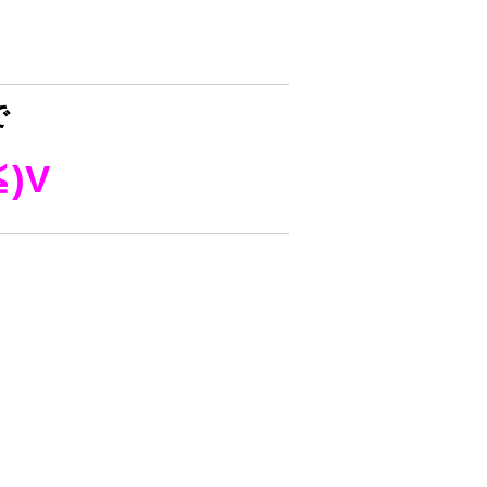
で
≦)V