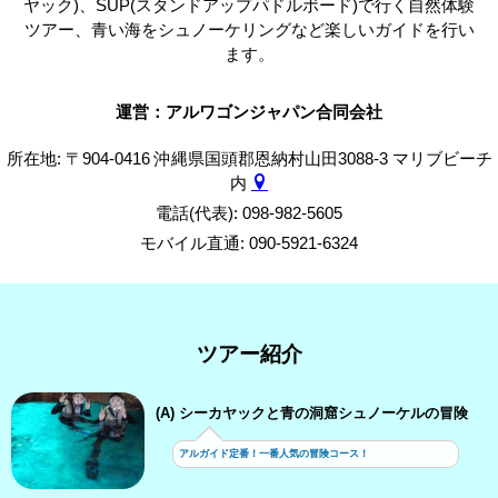
ヤック)、SUP(スタンドアップパドルボード)で行く自然体験
ツアー、青い海をシュノーケリングなど楽しいガイドを行い
ます。
運営：アルワゴンジャパン合同会社
所在地: 〒904-0416 沖縄県国頭郡恩納村山田3088-3 マリブビーチ
内
電話(代表): 098-982-5605
モバイル直通: 090-5921-6324
ツアー紹介
(A) シーカヤックと青の洞窟シュノーケルの冒険
アルガイド定番！一番人気の冒険コース！