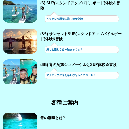
(S) SUP(スタンドアップパドルボード)体験＆冒
険
どうせなら珊瑚の海でSUP体験
(SS) サンセットSUP(スタンドアップパドルボー
ド)体験&冒険
癒しと楽しさ色々詰まってます！
(SB) 青の洞窟シュノーケルとSUP体験＆冒険
アクティブに海を楽しむならこのコース！
各種ご案内
青の洞窟とは?