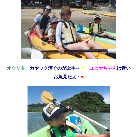
オウリ君
、カヤック漕ぐのが上手～
☆
ユヒナちゃん
は青い
お魚見たよ～
♥