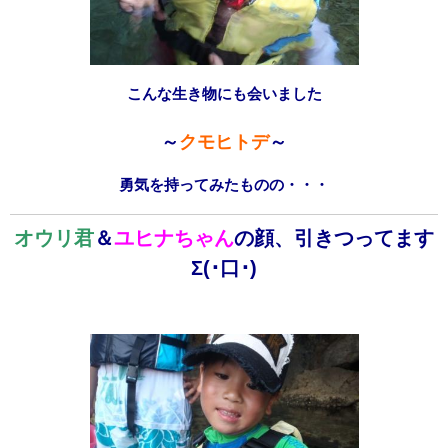
こんな生き物にも会いました
～
クモヒトデ
～
勇気を持ってみたものの・・・
オウリ君
＆
ユヒナちゃん
の顔、引きつってます
Σ(･口･)