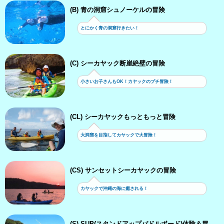
(B) 青の洞窟シュノーケルの冒険
とにかく青の洞窟行きたい！
(C) シーカヤック断崖絶壁の冒険
小さいお子さんもOK！カヤックのプチ冒険！
(CL) シーカヤックもっともっと冒険
大洞窟を目指してカヤックで大冒険！
(CS) サンセットシーカヤックの冒険
カヤックで沖縄の海に癒される！
(S) SUP(スタンドアップパドルボード)体験＆冒