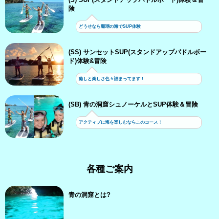
険
どうせなら珊瑚の海でSUP体験
(SS) サンセットSUP(スタンドアップパドルボー
ド)体験&冒険
癒しと楽しさ色々詰まってます！
(SB) 青の洞窟シュノーケルとSUP体験＆冒険
アクティブに海を楽しむならこのコース！
各種ご案内
青の洞窟とは?