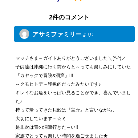
2件のコメント
アサミファミリー
より:
2014年7月10日 1:42 PM
マッチさま～ガイドありがとうございました＼(^-^)／
子供達は沖縄に行く前からと～っても楽しみにしていた
『カヤックで冒険&洞窟』!!!
～クモヒトデ～印象的だったみたいです♪
キレイなお魚をいっぱい見ることができ、喜んでいまし
た♪
持って帰ってきた貝殻は『宝☆』と言いながら、
大切にしています～☆ミ
是非次は青の洞窟行きた～い!!
家族でとっても楽しい時間を過ごせました★