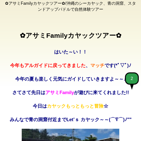
✿アサミFamilyカヤックツアー✿/沖縄のシーカヤック、青の洞窟、スタ
ンドアップパドルで自然体験ツアー
✿アサミFamilyカヤックツアー✿
はいた～い！！
今年もアルガイドに戻ってきました
、
マッチ
です(*ﾟ▽ﾟ)ﾉ
2
今年の夏も楽しく元気にガイドしていきますよ～～♪
さてさて先日は
アサミFamily
が遊びに来てくれました!!
今日は
カヤックもっともっと冒険
☆
みんなで青の洞窟付近までLet’ｓ カヤック～～(⌒∇⌒)ﾉ""