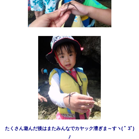
たくさん遊んだ後はまたみんなでカヤック漕ぎま～すヽ( ﾟ 3ﾟ)
ﾉ