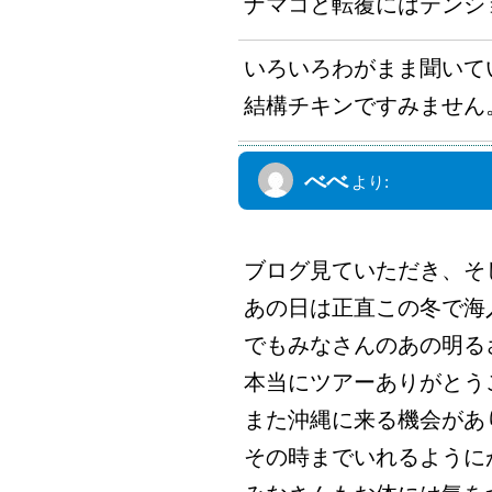
ナマコと転覆にはテンシ
いろいろわがまま聞いて
結構チキンですみません
べべ
より:
2012年1月9日 8:46 AM
ブログ見ていただき、そ
あの日は正直この冬で海入
でもみなさんのあの明る
本当にツアーありがとう
また沖縄に来る機会があ
その時までいれるように