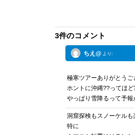
3件のコメント
ちえ@
より:
2012年1月8日 10:55 PM
極寒ツアーありがとうご
ホントに沖縄??ってほ
やっぱり雪降るって予報
洞窟探検もスノーケルも
特に