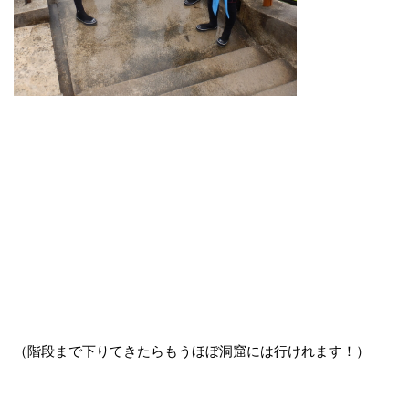
（階段まで下りてきたらもうほぼ洞窟には行けれます！）