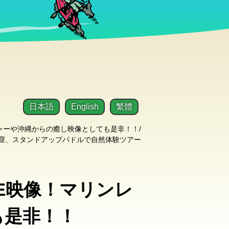
日本語
English
繁體
ジャーや沖縄からの癒し映像としても是非！！/
窟、スタンドアップパドルで自然体験ツアー
VE映像！マリンレ
も是非！！