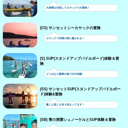
大洞窟を目指してカヤックで大冒険！
(CS) サンセットシーカヤックの冒険
カヤックで沖縄の海に癒される！
(S) SUP(スタンドアップパドルボード)体験＆冒
険
どうせなら珊瑚の海でSUP体験
(SS) サンセットSUP(スタンドアップパドルボー
ド)体験&冒険
癒しと楽しさ色々詰まってます！
(SB) 青の洞窟シュノーケルとSUP体験＆冒険