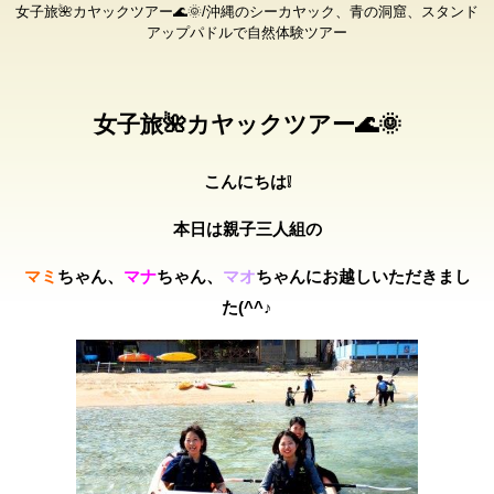
女子旅🌺カヤックツアー🌊🌞/沖縄のシーカヤック、青の洞窟、スタンド
アップパドルで自然体験ツアー
女子旅🌺カヤックツアー🌊🌞
こんにちは❕
本日は親子三人組の
マミ
ちゃん、
マナ
ちゃん、
マオ
ちゃんにお越しいただきまし
た(^^♪