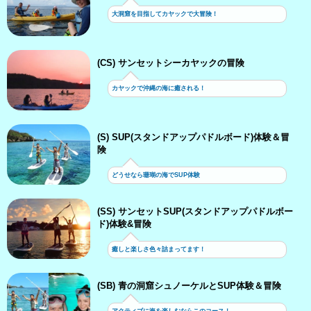
大洞窟を目指してカヤックで大冒険！
(CS) サンセットシーカヤックの冒険
カヤックで沖縄の海に癒される！
(S) SUP(スタンドアップパドルボード)体験＆冒
険
どうせなら珊瑚の海でSUP体験
(SS) サンセットSUP(スタンドアップパドルボー
ド)体験&冒険
癒しと楽しさ色々詰まってます！
(SB) 青の洞窟シュノーケルとSUP体験＆冒険
アクティブに海を楽しむならこのコース！