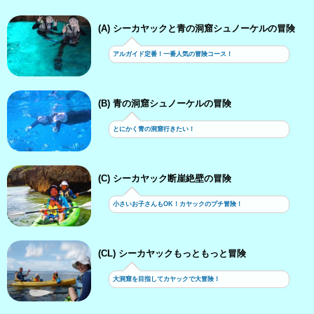
(A) シーカヤックと青の洞窟シュノーケルの冒険
アルガイド定番！一番人気の冒険コース！
(B) 青の洞窟シュノーケルの冒険
とにかく青の洞窟行きたい！
(C) シーカヤック断崖絶壁の冒険
小さいお子さんもOK！カヤックのプチ冒険！
(CL) シーカヤックもっともっと冒険
大洞窟を目指してカヤックで大冒険！