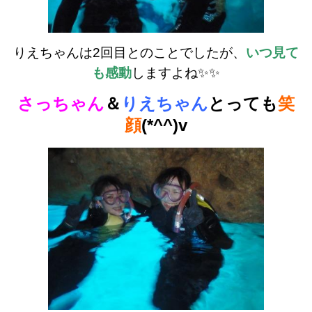
りえちゃんは2回目とのことでしたが、
いつ見て
も感動
しますよね✨✨
さっちゃん
＆
りえちゃん
とっても
笑
顔
(*^^)v