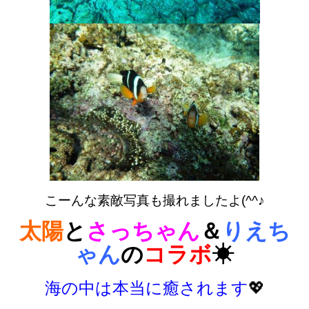
こーんな素敵写真も撮れましたよ(^^♪
太陽
と
さっちゃん
＆
りえち
ゃん
の
コラボ
☀
海の中は本当に癒されます
💖