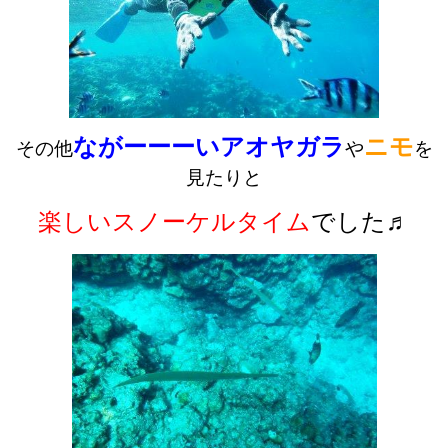
ながーーーいアオヤガラ
ニモ
その他
や
を
見たりと
楽しいスノーケルタイム
でした♬