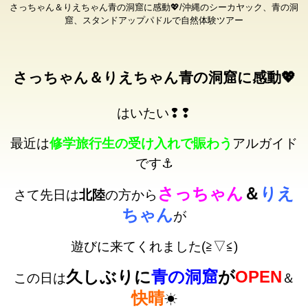
さっちゃん＆りえちゃん青の洞窟に感動💖/沖縄のシーカヤック、青の洞
窟、スタンドアップパドルで自然体験ツアー
さっちゃん＆りえちゃん青の洞窟に感動💖
はいたい❢❢
最近は
修学旅行生の受け入れで賑わう
アルガイド
です⚓
さっちゃん
＆
りえ
さて先日は
北陸
の方から
ちゃん
が
遊びに来てくれました(≧▽≦)
久しぶりに
青の洞窟
が
OPEN
この日は
＆
快晴
☀