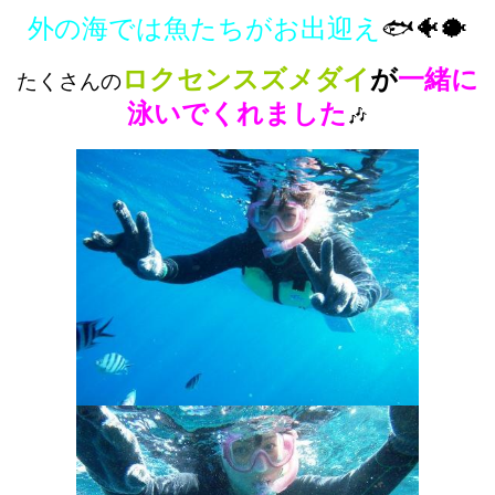
外の海では魚たちがお出迎え
🐟🐠🐡
ロクセンスズメダイ
が
一緒に
たくさんの
泳いでくれました
🎶