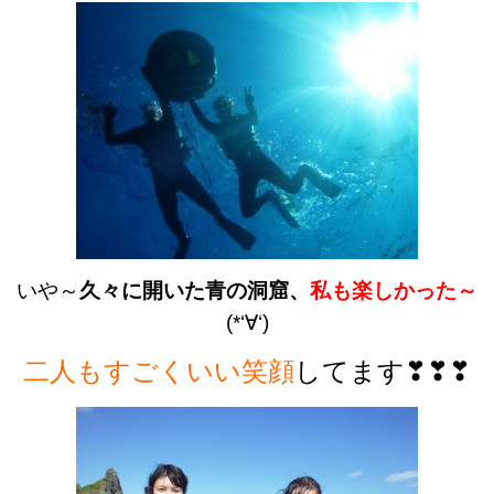
いや～
久々に開いた青の洞窟、
私も楽しかった～
(*‘∀‘)
二人もすごくいい笑顔
してます❣❣❣