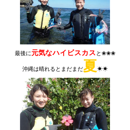
元気なハイビスカス
最後に
と❀❀❀
夏
沖縄は晴れるとまだまだ
☀☀