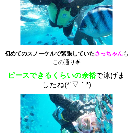
初めてのスノーケルで緊張していた
さっちゃん
も
この通り🌟
ピースできるくらいの余裕
で泳げま
したね(*´▽｀*)