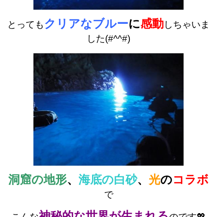
クリアなブルー
に
感動
とっても
しちゃいま
した(#^^#)
洞窟の地形
、
海底の白砂
、
光
の
コラボ
で
神秘的な世界が生まれる
こんな
のです💖