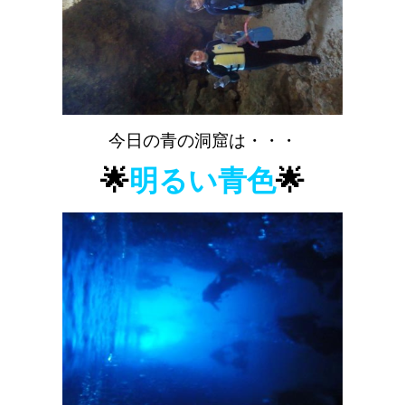
今日の青の洞窟は・・・
🌟
明るい青色
🌟