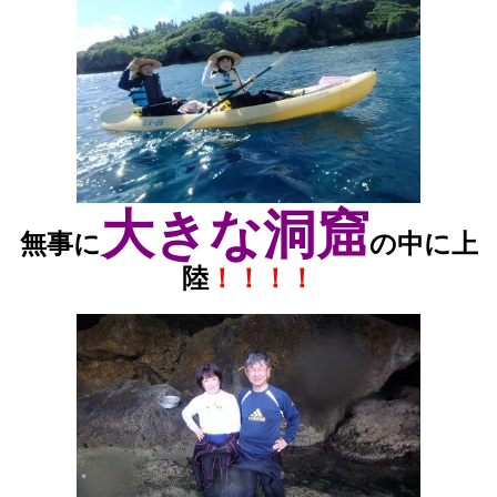
大きな洞窟
無事に
の中に上
陸
！！！！