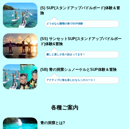
(S) SUP(スタンドアップパドルボード)体験＆冒
険
どうせなら珊瑚の海でSUP体験
(SS) サンセットSUP(スタンドアップパドルボー
ド)体験&冒険
癒しと楽しさ色々詰まってます！
(SB) 青の洞窟シュノーケルとSUP体験＆冒険
アクティブに海を楽しむならこのコース！
各種ご案内
青の洞窟とは?