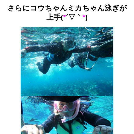
さらにコウちゃんミカちゃん泳ぎが
上手(
*
´▽｀
*
)