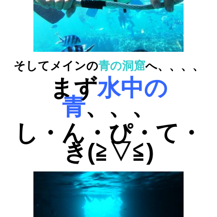
そしてメインの
青の洞窟
へ、、、、
まず
水中の
青
、、、
し・ん・ぴ・て・
き(≧▽≦)