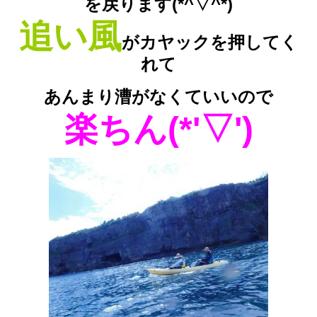
を戻ります(*^▽^*)
追い風
がカヤックを押してく
れて
あんまり漕がなくていいので
楽ちん(*'▽')