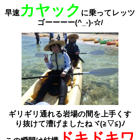
カヤック
早速
に乗ってレッツ
ゴーーーー(^_-)-☆/
ギリギリ通れる岩場の間を上手くす
り抜けて漕げましたねヾ(≧▽≦)ﾉ
ドキドキワ