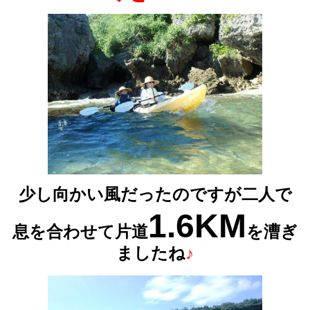
少し向かい風だったのですが二人で
1.6KM
息を合わせて片道
を漕ぎ
ましたね
♪