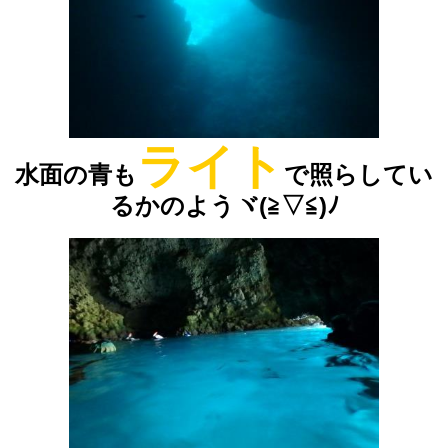
ライト
水面の青も
で照らしてい
るかのようヾ(≧▽≦)ﾉ