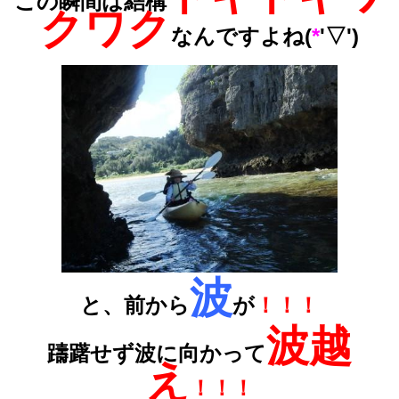
この瞬間は結構
クワク
なんですよね(
*
'▽')
波
と、前から
が
！！！
波越
躊躇せず波に向かって
え
！！！