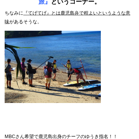
旅』
というコーナー。
ちなみに
『てげてげ』とは鹿児島弁で程よいというような意
味
があるそうな。
MBCさん希望で鹿児島出身のチーフのゆうき指名！！