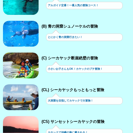
アルガイド定番！一番人気の冒険コース！
(B) 青の洞窟シュノーケルの冒険
とにかく青の洞窟行きたい！
(C) シーカヤック断崖絶壁の冒険
小さいお子さんもOK！カヤックのプチ冒険！
(CL) シーカヤックもっともっと冒険
大洞窟を目指してカヤックで大冒険！
(CS) サンセットシーカヤックの冒険
カヤックで沖縄の海に癒される！