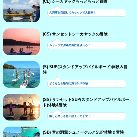
(CL) シーカヤックもっともっと冒険
大洞窟を目指してカヤックで大冒険！
(CS) サンセットシーカヤックの冒険
カヤックで沖縄の海に癒される！
(S) SUP(スタンドアップパドルボード)体験＆冒
険
どうせなら珊瑚の海でSUP体験
(SS) サンセットSUP(スタンドアップパドルボー
ド)体験&冒険
癒しと楽しさ色々詰まってます！
(SB) 青の洞窟シュノーケルとSUP体験＆冒険