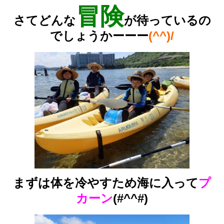
冒険
さてどんな
が待っているの
でしょうかーーー
(^^)/
まずは体を冷やすため海に入って
プ
カーン
(#^^#)