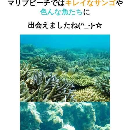
マリブビーチでは
キレイなサンゴ
や
色んな魚たち
に
出会えましたね(^_-)-☆