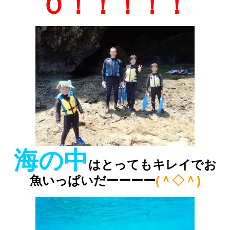
Ｏ！！！！！
海の中
はとってもキレイでお
魚いっぱいだーーーー
(＾◇＾)