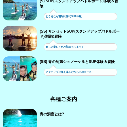
(S) SUP(スタンドアップパドルボード)体験＆冒
険
どうせなら珊瑚の海でSUP体験
(SS) サンセットSUP(スタンドアップパドルボー
ド)体験&冒険
癒しと楽しさ色々詰まってます！
(SB) 青の洞窟シュノーケルとSUP体験＆冒険
アクティブに海を楽しむならこのコース！
各種ご案内
青の洞窟とは?