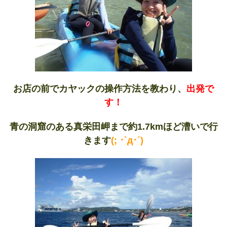
お店の前でカヤックの操作方法を教わり、
出発で
す！
青の洞窟のある真栄田岬まで約1.7kmほど漕いで行
きます
(; ･`д･´)