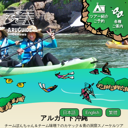
ツアー紹介
ご予約
各種
ご案内
日本語
English
繁體
アルガイド沖縄
チームぽんちゃん＆チーム味噌？のカヤック＆青の洞窟スノーケルツア