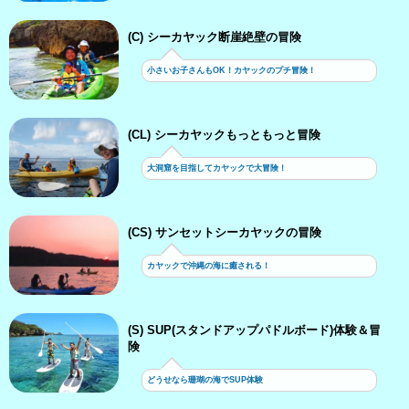
(C) シーカヤック断崖絶壁の冒険
小さいお子さんもOK！カヤックのプチ冒険！
(CL) シーカヤックもっともっと冒険
大洞窟を目指してカヤックで大冒険！
(CS) サンセットシーカヤックの冒険
カヤックで沖縄の海に癒される！
(S) SUP(スタンドアップパドルボード)体験＆冒
険
どうせなら珊瑚の海でSUP体験