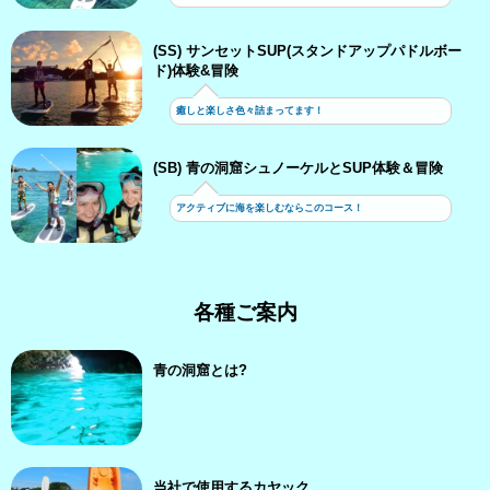
(SS) サンセットSUP(スタンドアップパドルボー
ド)体験&冒険
癒しと楽しさ色々詰まってます！
(SB) 青の洞窟シュノーケルとSUP体験＆冒険
アクティブに海を楽しむならこのコース！
各種ご案内
青の洞窟とは?
当社で使用するカヤック