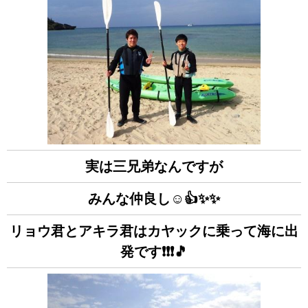
実は三兄弟なんですが
みんな仲良し☺👍✨✨
リョウ君とアキラ君はカヤックに乗って海に出
発です❗❗❗🎵