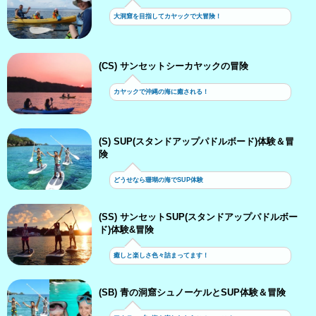
大洞窟を目指してカヤックで大冒険！
(CS) サンセットシーカヤックの冒険
カヤックで沖縄の海に癒される！
(S) SUP(スタンドアップパドルボード)体験＆冒
険
どうせなら珊瑚の海でSUP体験
(SS) サンセットSUP(スタンドアップパドルボー
ド)体験&冒険
癒しと楽しさ色々詰まってます！
(SB) 青の洞窟シュノーケルとSUP体験＆冒険