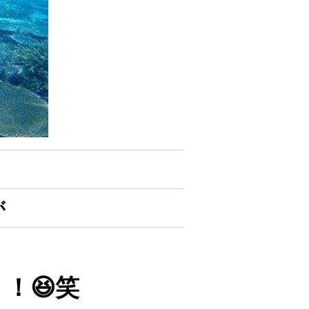
が
！😆笑