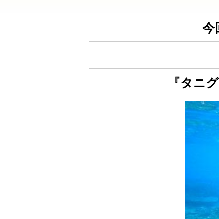
今
『タニグ