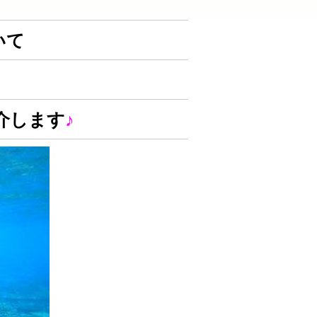
いて
介します
♪