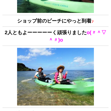
ショップ前のビーチにやっと到着
♪
2人ともよーーーーーく頑張りました
o(〃＾▽
＾〃)o