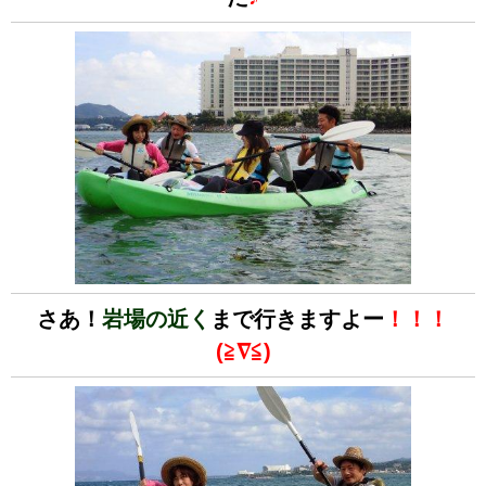
さあ！
岩場の近く
まで行きますよー
！！！
(≧∇≦)