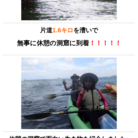
片道
1.6キロ
を漕いで
無事に休憩の洞窟に到着
！！！！！