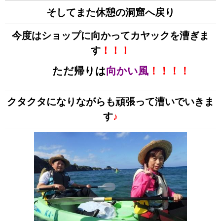
そしてまた休憩の洞窟へ戻り
今度はショップに向かってカヤックを漕ぎま
す
！！！
ただ帰りは
向かい風
！！！！
クタクタになりながらも頑張って漕いでいきま
す
♪