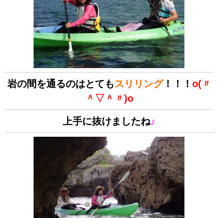
岩の間を通るのはとても
スリリング
！！！
o(〃
＾▽＾〃)o
上手に抜けましたね
♪