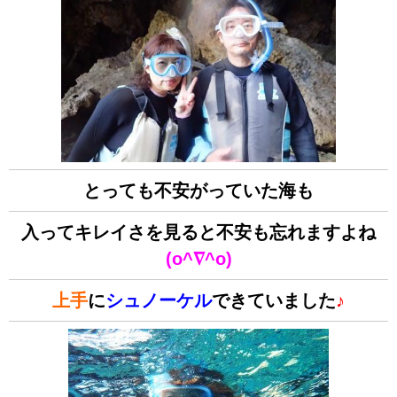
とっても不安がっていた海も
入ってキレイさを見ると不安も忘れますよね
(o^∇^o)
上手
に
シュノーケル
できていました
♪