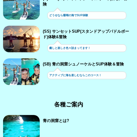
険
どうせなら珊瑚の海でSUP体験
(SS) サンセットSUP(スタンドアップパドルボー
ド)体験&冒険
癒しと楽しさ色々詰まってます！
(SB) 青の洞窟シュノーケルとSUP体験＆冒険
アクティブに海を楽しむならこのコース！
各種ご案内
青の洞窟とは?