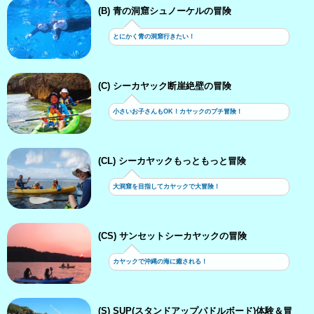
(B) 青の洞窟シュノーケルの冒険
とにかく青の洞窟行きたい！
(C) シーカヤック断崖絶壁の冒険
小さいお子さんもOK！カヤックのプチ冒険！
(CL) シーカヤックもっともっと冒険
大洞窟を目指してカヤックで大冒険！
(CS) サンセットシーカヤックの冒険
カヤックで沖縄の海に癒される！
(S) SUP(スタンドアップパドルボード)体験＆冒