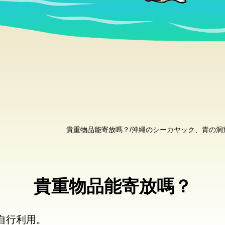
貴重物品能寄放嗎？/沖縄のシーカヤック、青の
貴重物品能寄放嗎？
自行利用。