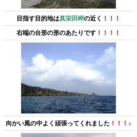
目指す目的地は
真栄田岬
の近く
！！！
右端の台形の形のあたりです
！！！！
向かい風の中よく頑張ってくれました
！！！♪