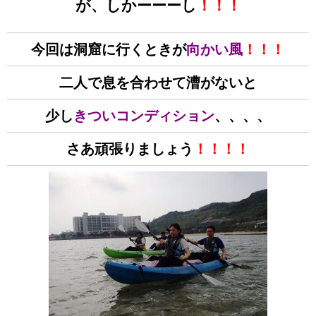
が、しかーーーし
！！！
今回は洞窟に行くときが
向かい風
！！！
二人で息を合わせて漕がないと
少し
きついコンディション
、、、、
さあ頑張りましょう
！！！！