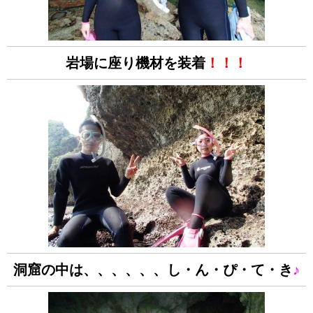
岩場に座り機材を装着
！！！
洞窟の中は、、、、、、し・ん・ぴ・て・き
♪