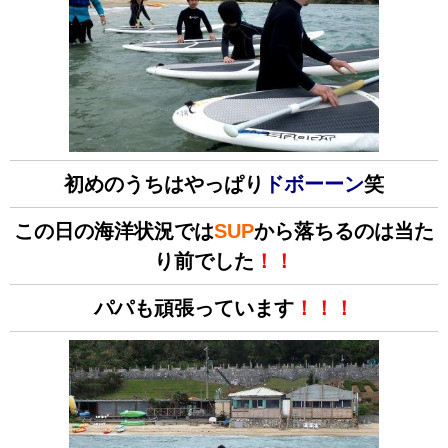
初めのうちはやっぱり
ドボーーン
笑
この日の海洋状況では
SUP
から落ちるのは当た
り前でした
！！
パパも頑張っています
！！！