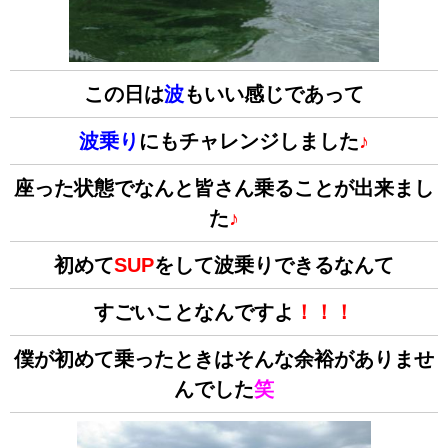
この日は
波
もいい感じであって
波乗り
にもチャレンジしました
♪
座った状態でなんと皆さん乗ることが出来まし
た
♪
初めて
SUP
をして波乗りできるなんて
すごいことなんですよ
！！！
僕が初めて乗ったときはそんな余裕がありませ
んでした
笑