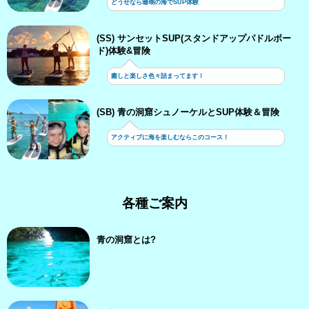
どうせなら珊瑚の海でSUP体験
(SS) サンセットSUP(スタンドアップパドルボー
ド)体験&冒険
癒しと楽しさ色々詰まってます！
(SB) 青の洞窟シュノーケルとSUP体験＆冒険
アクティブに海を楽しむならこのコース！
各種ご案内
青の洞窟とは?