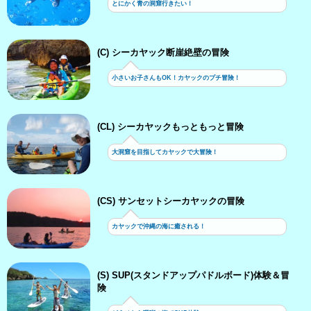
とにかく青の洞窟行きたい！
(C) シーカヤック断崖絶壁の冒険
小さいお子さんもOK！カヤックのプチ冒険！
(CL) シーカヤックもっともっと冒険
大洞窟を目指してカヤックで大冒険！
(CS) サンセットシーカヤックの冒険
カヤックで沖縄の海に癒される！
(S) SUP(スタンドアップパドルボード)体験＆冒
険