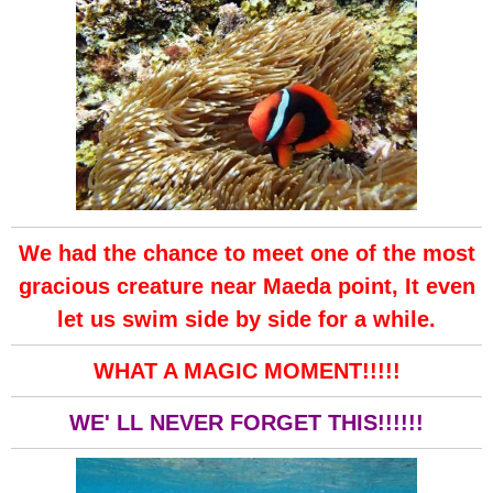
We had the chance to meet one of the most
gracious creature near Maeda point, It even
let us swim side by side for a while.
WHAT A MAGIC MOMENT!!!!!
WE' LL NEVER FORGET THIS!!!!!!