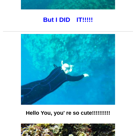
But I DID IT!!!!!
Hello You, you' re so cute!!!!!!!!!!