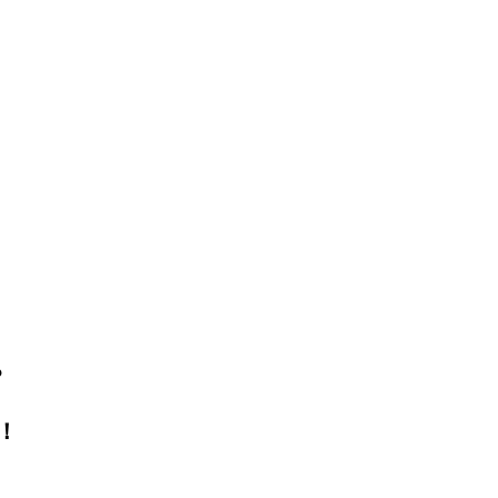
。
？
！