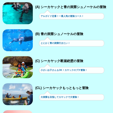
(A) シーカヤックと青の洞窟シュノーケルの冒険
アルガイド定番！一番人気の冒険コース！
(B) 青の洞窟シュノーケルの冒険
とにかく青の洞窟行きたい！
(C) シーカヤック断崖絶壁の冒険
小さいお子さんもOK！カヤックのプチ冒険！
(CL) シーカヤックもっともっと冒険
大洞窟を目指してカヤックで大冒険！