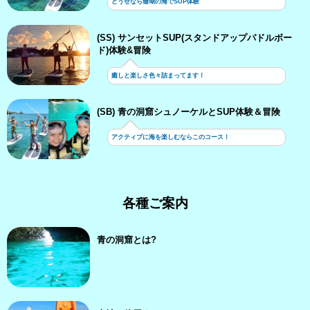
どうせなら珊瑚の海でSUP体験
(SS) サンセットSUP(スタンドアップパドルボー
ド)体験&冒険
癒しと楽しさ色々詰まってます！
(SB) 青の洞窟シュノーケルとSUP体験＆冒険
アクティブに海を楽しむならこのコース！
各種ご案内
青の洞窟とは?