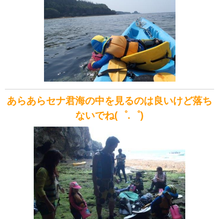
あらあらセナ君海の中を見るのは良いけど落ち
ないでね(゜.゜)