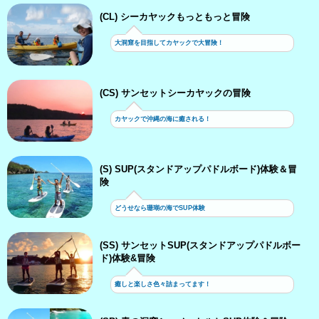
(CL) シーカヤックもっともっと冒険
大洞窟を目指してカヤックで大冒険！
(CS) サンセットシーカヤックの冒険
カヤックで沖縄の海に癒される！
(S) SUP(スタンドアップパドルボード)体験＆冒
険
どうせなら珊瑚の海でSUP体験
(SS) サンセットSUP(スタンドアップパドルボー
ド)体験&冒険
癒しと楽しさ色々詰まってます！