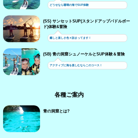
どうせなら珊瑚の海でSUP体験
(SS) サンセットSUP(スタンドアップパドルボー
ド)体験&冒険
癒しと楽しさ色々詰まってます！
(SB) 青の洞窟シュノーケルとSUP体験＆冒険
アクティブに海を楽しむならこのコース！
各種ご案内
青の洞窟とは?