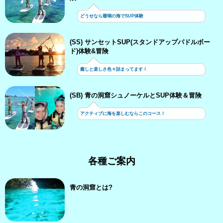
どうせなら珊瑚の海でSUP体験
(SS) サンセットSUP(スタンドアップパドルボー
ド)体験&冒険
癒しと楽しさ色々詰まってます！
(SB) 青の洞窟シュノーケルとSUP体験＆冒険
アクティブに海を楽しむならこのコース！
各種ご案内
青の洞窟とは?