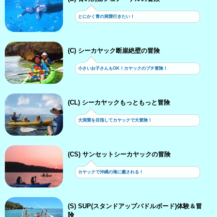
とにかく青の洞窟行きたい！
(C) シーカヤック断崖絶壁の冒険
小さいお子さんもOK！カヤックのプチ冒険！
(CL) シーカヤックもっともっと冒険
大洞窟を目指してカヤックで大冒険！
(CS) サンセットシーカヤックの冒険
カヤックで沖縄の海に癒される！
(S) SUP(スタンドアップパドルボード)体験＆冒
険