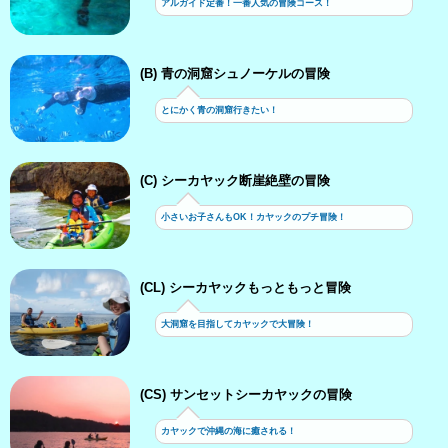
アルガイド定番！一番人気の冒険コース！
(B) 青の洞窟シュノーケルの冒険
とにかく青の洞窟行きたい！
(C) シーカヤック断崖絶壁の冒険
小さいお子さんもOK！カヤックのプチ冒険！
(CL) シーカヤックもっともっと冒険
大洞窟を目指してカヤックで大冒険！
(CS) サンセットシーカヤックの冒険
カヤックで沖縄の海に癒される！