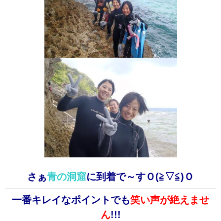
さぁ
青の洞窟
に到着で～すＯ(≧▽≦)Ｏ
一番キレイなポイントでも
笑い声が絶えませ
ん
!!!