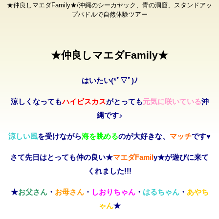
★仲良しマエダFamily★/沖縄のシーカヤック、青の洞窟、スタンドアッ
プパドルで自然体験ツアー
★仲良しマエダFamily★
はいたい(*ﾟ▽ﾟ)ﾉ
涼しくなっても
ハイビスカス
がとっても
元気に咲いている
沖
縄です♪
涼しい風
を受けながら
海を眺める
のが大好きな、
マッチ
です♥
さて先日はとっても仲の良い★
マエダFamil
y★が遊びに来て
くれました!!!
★
お父さん
・
お母さん
・
しおりちゃん
・
はるちゃん
・
あやち
ゃん
★