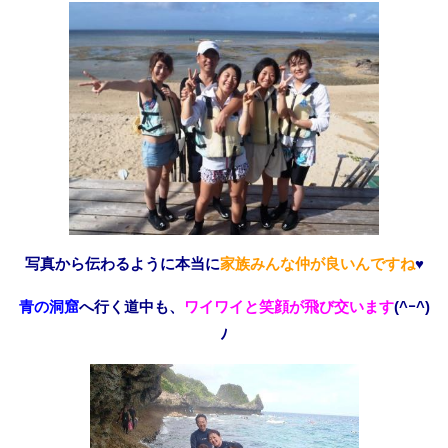
写真から伝わるように本当に
家族みんな仲が良いんですね
♥
青の洞窟
へ行く道中も、
ワイワイと笑顔が飛び交います
(^ｰ^)
ﾉ