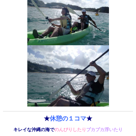
★
休憩の１コマ
★
キレイな沖縄の海で
のんびりしたり
プカプカ浮いたり