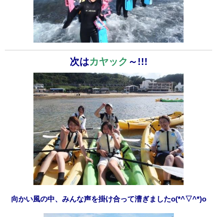
次は
カヤック
～!!!
向かい風の中、みんな声を掛け合って漕ぎましたo(*^▽^*)o