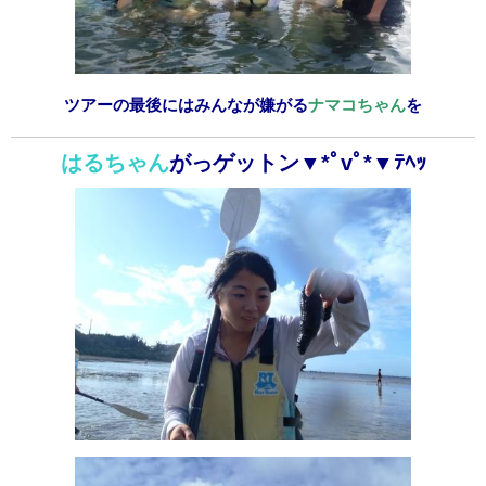
ツアーの最後にはみんなが嫌がる
ナマコちゃん
を
はるちゃん
がっゲットン▼*ﾟvﾟ*▼ﾃﾍｯ