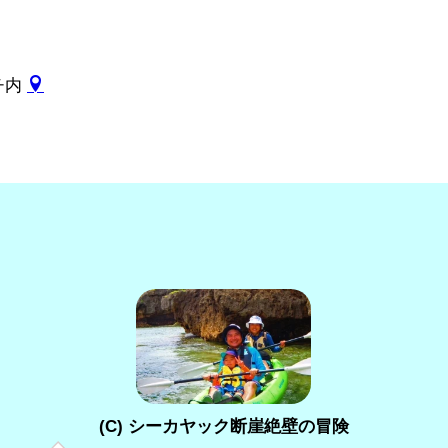
ーチ内
(C) シーカヤック断崖絶壁の冒険