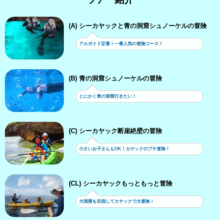
(A) シーカヤックと青の洞窟シュノーケルの冒険
アルガイド定番！一番人気の冒険コース！
(B) 青の洞窟シュノーケルの冒険
とにかく青の洞窟行きたい！
(C) シーカヤック断崖絶壁の冒険
小さいお子さんもOK！カヤックのプチ冒険！
(CL) シーカヤックもっともっと冒険
大洞窟を目指してカヤックで大冒険！