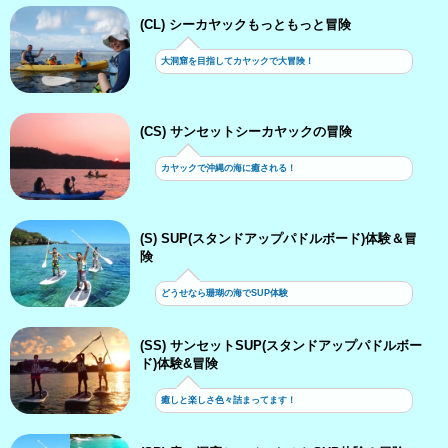
(CL) シーカヤックもっともっと冒険
大洞窟を目指してカヤックで大冒険！
(CS) サンセットシーカヤックの冒険
カヤックで沖縄の海に癒される！
(S) SUP(スタンドアップパドルボード)体験＆冒
険
どうせなら珊瑚の海でSUP体験
(SS) サンセットSUP(スタンドアップパドルボー
ド)体験&冒険
癒しと楽しさ色々詰まってます！