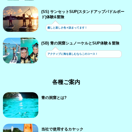
(SS) サンセットSUP(スタンドアップパドルボー
ド)体験&冒険
癒しと楽しさ色々詰まってます！
(SB) 青の洞窟シュノーケルとSUP体験＆冒険
アクティブに海を楽しむならこのコース！
各種ご案内
青の洞窟とは?
当社で使用するカヤック