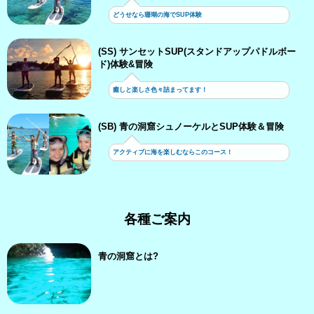
どうせなら珊瑚の海でSUP体験
(SS) サンセットSUP(スタンドアップパドルボー
ド)体験&冒険
癒しと楽しさ色々詰まってます！
(SB) 青の洞窟シュノーケルとSUP体験＆冒険
アクティブに海を楽しむならこのコース！
各種ご案内
青の洞窟とは?