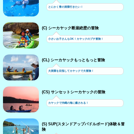
とにかく青の洞窟行きたい！
(C) シーカヤック断崖絶壁の冒険
小さいお子さんもOK！カヤックのプチ冒険！
(CL) シーカヤックもっともっと冒険
大洞窟を目指してカヤックで大冒険！
(CS) サンセットシーカヤックの冒険
カヤックで沖縄の海に癒される！
(S) SUP(スタンドアップパドルボード)体験＆冒
険