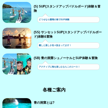
(S) SUP(スタンドアップパドルボード)体験＆冒
険
どうせなら珊瑚の海でSUP体験
(SS) サンセットSUP(スタンドアップパドルボー
ド)体験&冒険
癒しと楽しさ色々詰まってます！
(SB) 青の洞窟シュノーケルとSUP体験＆冒険
アクティブに海を楽しむならこのコース！
各種ご案内
青の洞窟とは?