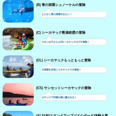
(B) 青の洞窟シュノーケルの冒険
とにかく青の洞窟行きたい！
(C) シーカヤック断崖絶壁の冒険
小さいお子さんもOK！カヤックのプチ冒険！
(CL) シーカヤックもっともっと冒険
大洞窟を目指してカヤックで大冒険！
(CS) サンセットシーカヤックの冒険
カヤックで沖縄の海に癒される！
(S) SUP(スタンドアップパドルボード)体験＆冒