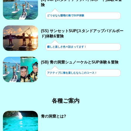
険
どうせなら珊瑚の海でSUP体験
(SS) サンセットSUP(スタンドアップパドルボー
ド)体験&冒険
癒しと楽しさ色々詰まってます！
(SB) 青の洞窟シュノーケルとSUP体験＆冒険
アクティブに海を楽しむならこのコース！
各種ご案内
青の洞窟とは?