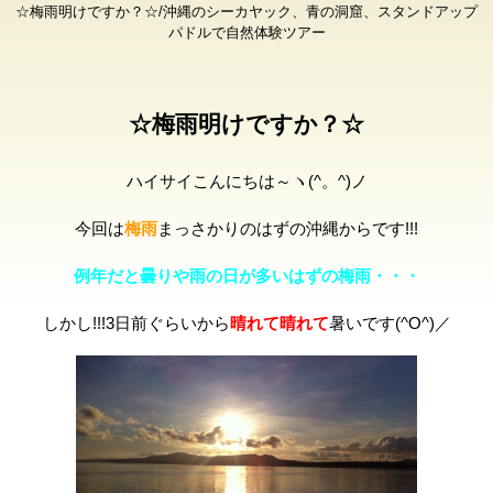
☆梅雨明けですか？☆/沖縄のシーカヤック、青の洞窟、スタンドアップ
パドルで自然体験ツアー
☆梅雨明けですか？☆
ハイサイこんにちは～ヽ(^。^)ノ
今回は
梅雨
まっさかりのはずの沖縄からです!!!
例年だと曇りや雨の日が多いはずの梅雨・・・
しかし!!!3日前ぐらいか
ら
晴れて晴れて
暑いです(^O^)／