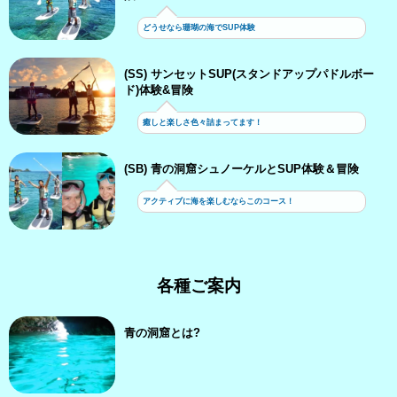
どうせなら珊瑚の海でSUP体験
(SS) サンセットSUP(スタンドアップパドルボー
ド)体験&冒険
癒しと楽しさ色々詰まってます！
(SB) 青の洞窟シュノーケルとSUP体験＆冒険
アクティブに海を楽しむならこのコース！
各種ご案内
青の洞窟とは?