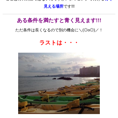
見える場所
です!!!
ある条件を満たすと青く見えます!!!
ただ条件は長くなるので別の機会に＼(◎o◎)／！
ラストは・・・