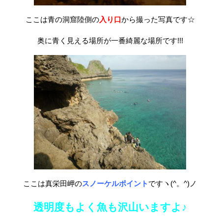
ここは青の洞窟陸側の
入り口
から撮った写真です☆
奥に青く見える場所が一番綺麗な場所です!!!
ここは真栄田岬の
スノーケルポイント
ですヽ(^。^)ノ
透明度もよく魚も沢山いますよ♪