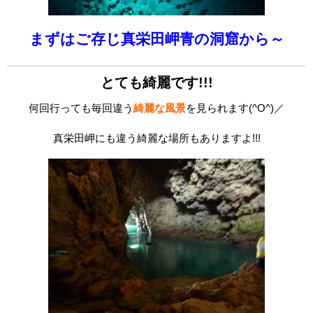
まずはご存じ真栄田岬青の洞窟から～
とても綺麗です!!!
何回行っても毎回違う
綺麗な風景
を見られます(^O^)／
真栄田岬にも違う綺麗な場所もありますよ!!!