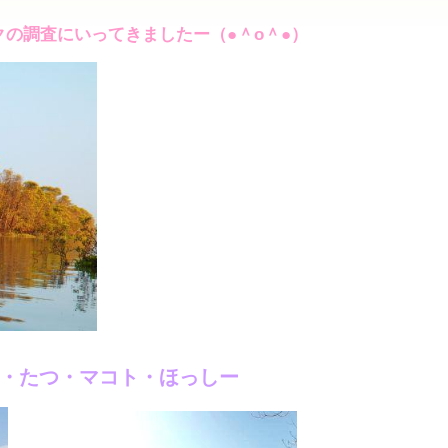
の調査にいってきましたー（●＾o＾●）
・たつ・マコト・ほっしー