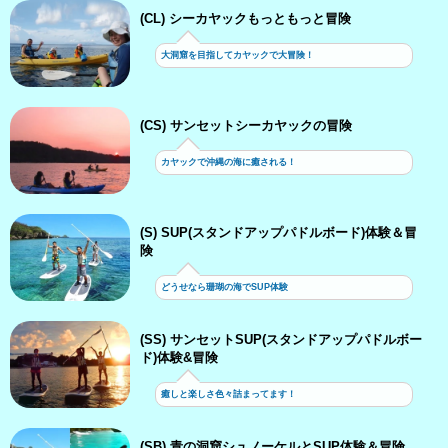
(CL) シーカヤックもっともっと冒険
大洞窟を目指してカヤックで大冒険！
(CS) サンセットシーカヤックの冒険
カヤックで沖縄の海に癒される！
(S) SUP(スタンドアップパドルボード)体験＆冒
険
どうせなら珊瑚の海でSUP体験
(SS) サンセットSUP(スタンドアップパドルボー
ド)体験&冒険
癒しと楽しさ色々詰まってます！
(SB) 青の洞窟シュノーケルとSUP体験＆冒険