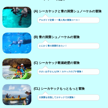
(A) シーカヤックと青の洞窟シュノーケルの冒険
アルガイド定番！一番人気の冒険コース！
(B) 青の洞窟シュノーケルの冒険
とにかく青の洞窟行きたい！
(C) シーカヤック断崖絶壁の冒険
小さいお子さんもOK！カヤックのプチ冒険！
(CL) シーカヤックもっともっと冒険
大洞窟を目指してカヤックで大冒険！